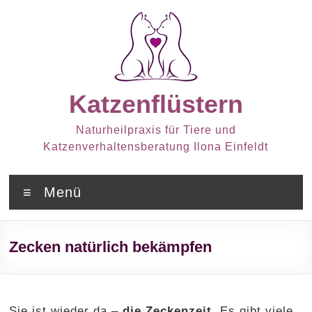
Zum
Inhalt
springen
Katzenflüstern
Naturheilpraxis für Tiere und
Katzenverhaltensberatung Ilona Einfeldt
Menü
Zecken natürlich bekämpfen
Sie ist wieder da –
die Zeckenzeit.
Es gibt viele