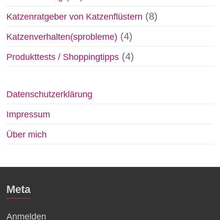
(8)
Katzenratgeber von Katzenflüstern
(4)
Katzenverhalten(sprobleme)
(4)
Produkttests / Shoppingtipps
Datenschutzerklärung
Impressum
Über mich
Meta
Anmelden