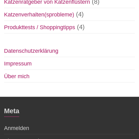
(8)
Katzenratgeber von Katzenflüstern
(4)
Katzenverhalten(sprobleme)
(4)
Produkttests / Shoppingtipps
Datenschutzerklärung
Impressum
Über mich
Meta
Anmelden