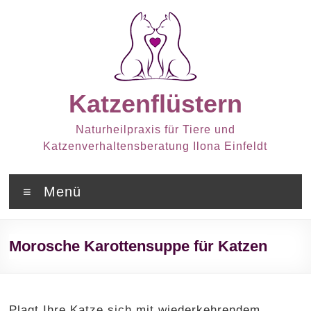
Zum
Inhalt
springen
Katzenflüstern
Naturheilpraxis für Tiere und
Katzenverhaltensberatung Ilona Einfeldt
Menü
Morosche Karottensuppe für Katzen
Plagt Ihre Katze sich mit wiederkehrendem