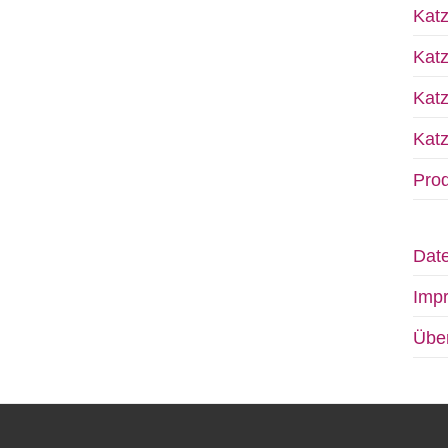
Kat
Kat
Katz
Katz
Prod
Date
Imp
Übe