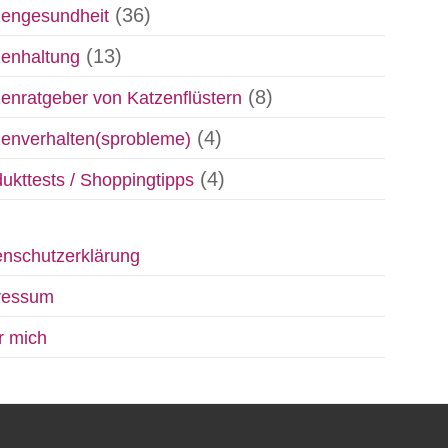
(36)
zengesundheit
(13)
zenhaltung
(8)
enratgeber von Katzenflüstern
(4)
enverhalten(sprobleme)
(4)
ukttests / Shoppingtipps
nschutzerklärung
ressum
r mich