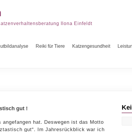
n
Katzenverhaltensberatung Ilona Einfeldt
lutbildanalyse
Reiki für Tiere
Katzengesundheit
Leistu
Kei
stisch gut !
s angefangen hat. Deswegen ist das Motto
ztastisch gut“. Im Jahresrückblick war ich