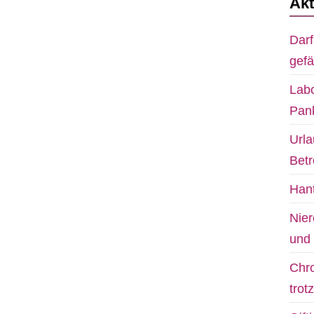
Akt
Darf
gefä
Labo
Pank
Urla
Bet
Hant
Nier
und 
Chro
trot