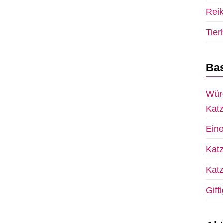
Reik
Tier
Bas
Wür
Kat
Ein
Kat
Kat
Gift