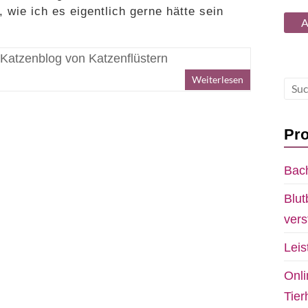
 wie ich es eigentlich gerne hätte sein
Katzenblog von Katzenflüstern
Weiterlesen
Pro
Bach
Blut
vers
Lei
Onli
Tie