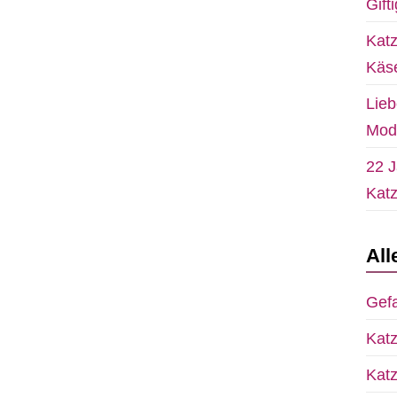
Gift
Katz
Käs
Lieb
Mod
22 J
Katz
All
Gefa
Katz
Katz