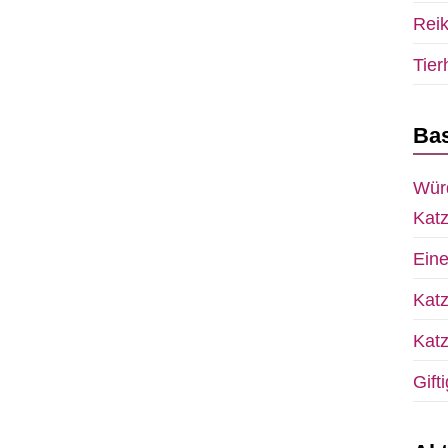
Reik
Tier
Bas
Wür
Kat
Ein
Kat
Kat
Gift