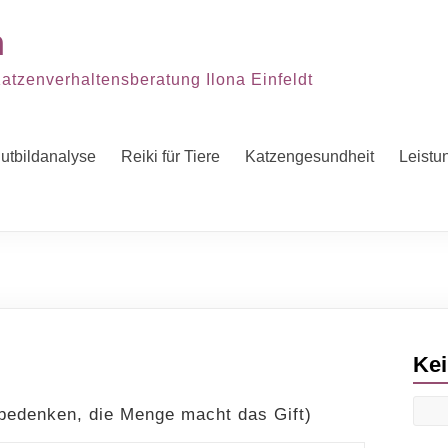
n
Katzenverhaltensberatung Ilona Einfeldt
lutbildanalyse
Reiki für Tiere
Katzengesundheit
Leistu
Kei
 bedenken, die Menge macht das Gift)