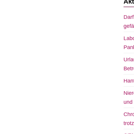
Akt
Darf
gefä
Labo
Pank
Urla
Bet
Hant
Nier
und 
Chro
trot