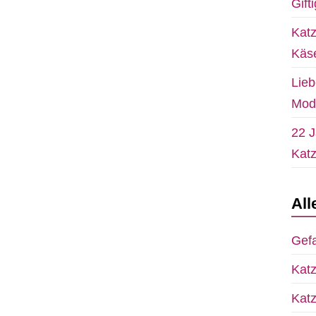
Gift
Katz
Käs
Lieb
Mod
22 J
Katz
All
Gefa
Katz
Katz