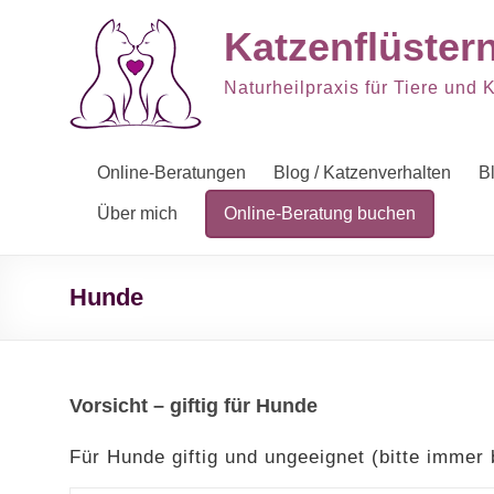
Zum
Inhalt
Katzenflüster
springen
Naturheilpraxis für Tiere und 
Online-Beratungen
Blog / Katzenverhalten
B
Über mich
Online-Beratung buchen
Hunde
Vorsicht – giftig für Hunde
Für Hunde giftig und ungeeignet (bitte immer