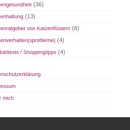
(36)
zengesundheit
(13)
zenhaltung
(8)
enratgeber von Katzenflüstern
(4)
enverhalten(sprobleme)
(4)
ukttests / Shoppingtipps
nschutzerklärung
ressum
r mich