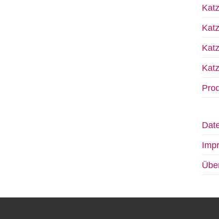
Kat
Kat
Katz
Katz
Prod
Date
Imp
Übe