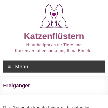
Zum
Inhalt
springen
Katzenflüstern
Naturheilpraxis für Tiere und
Katzenverhaltensberatung Ilona Einfeldt
Menü
Freigänger
Das Gesuchte konnte leider nicht gefunden